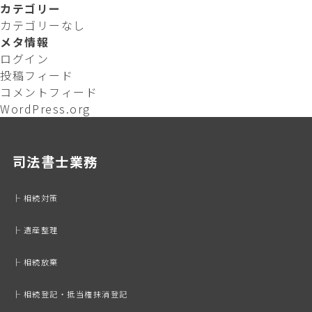
ゲ
象:
カテゴリー
ー
カテゴリーなし
シ
メタ情報
ョ
ログイン
ン
投稿フィード
コメントフィード
WordPress.org
司法書士業務
├ 相続対策
├ 遺産整理
├ 相続放棄
├ 相続登記・抵当権抹消登記