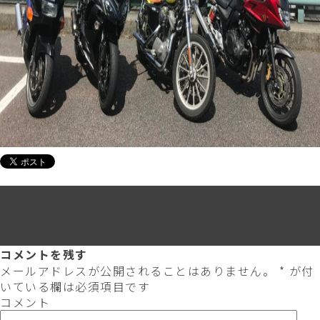
投
フ
2019年5月28日
2019年5月28日
1000 × 750
稿
ル
コメントを残す
日:
サ
メールアドレスが公開されることはありません。
*
が付
イ
いている欄は必須項目です
ズ
コメント