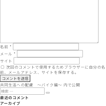
名前
*
メール
*
サイト
次回のコメントで使用するためブラウザーに自分の名
前、メールアドレス、サイトを保存する。
投
共同生活への配慮 ～バイク編～
内で公開
稿
検
検
ナ
索
最近のコメント
索
ビ
対
アーカイブ