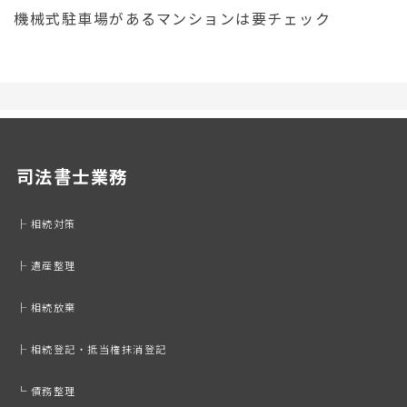
機械式駐車場があるマンションは要チェック
司法書士業務
├ 相続対策
├ 遺産整理
├ 相続放棄
├ 相続登記・抵当権抹消登記
└ 債務整理