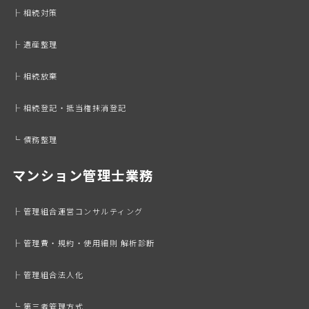
├ 相続対策
├ 遺産整理
├ 相続放棄
├ 相続登記・抵当権抹消登記
└ 債務整理
マンション管理士業務
├ 管理組合運営コンサルティング
├ 管理費・規約・使用細則 解析診断
├ 管理組合法人化
└ 第三者管理方式