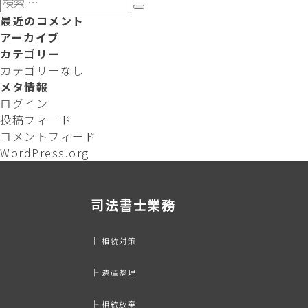
検
ナ
索
最近のコメント
索
ビ
対
アーカイブ
ゲ
象:
カテゴリー
ー
カテゴリーなし
シ
メタ情報
ョ
ログイン
ン
投稿フィード
コメントフィード
WordPress.org
司法書士業務
├ 相続対策
├ 遺産整理
├ 相続放棄