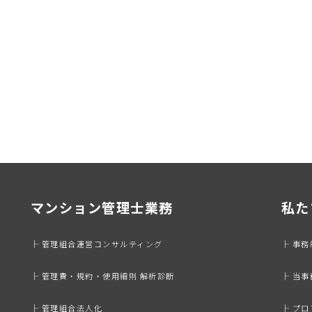
マンション管理士業務
私た
├ 管理組合運営コンサルティング
├ 事
├ 管理費・規約・使用細則 解析診断
├ 当
├ 管理組合法人化
├ プ