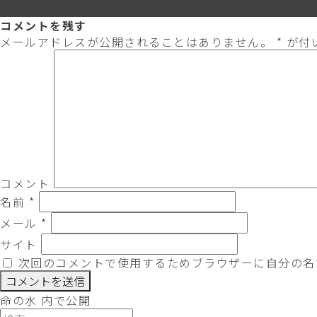
投
フ
2019年9月4日
2019年9月4日
1333 × 1000
稿
ル
コメントを残す
日:
サ
メールアドレスが公開されることはありません。
*
が付
イ
ズ
コメント
名前
*
メール
*
サイト
次回のコメントで使用するためブラウザーに自分の名
投
命の水
内で公開
稿
検