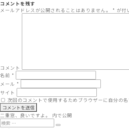
稿
ル
コメントを残す
日:
サ
メールアドレスが公開されることはありません。
*
が付
イ
ズ
コメント
名前
*
メール
*
サイト
次回のコメントで使用するためブラウザーに自分の名
投
二重窓、良いですよ。
内で公開
稿
検
検
ナ
索