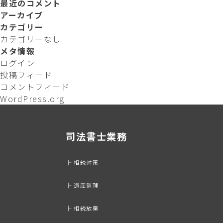
最近のコメント
索
ビ
対
アーカイブ
ゲ
象:
カテゴリー
ー
カテゴリーなし
シ
メタ情報
ョ
ログイン
ン
投稿フィード
コメントフィード
WordPress.org
司法書士業務
├ 相続対策
├ 遺産整理
├ 相続放棄