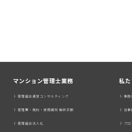
マンション管理士業務
私た
├ 管理組合運営コンサルティング
├ 事
├ 管理費・規約・使用細則 解析診断
├ 当
├ 管理組合法人化
├ プ