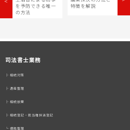
<
を予防できる唯一
特徴を解説
の方法
司法書士業務
├ 相続対策
├ 遺産整理
├ 相続放棄
├ 相続登記・抵当権抹消登記
└ 債務整理